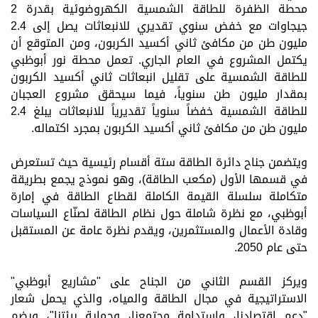
محطة الظفرة للطاقة الشمسية الكهروضوئية بقدرة 2
جيجاوات مع خفض سنوي تقديري للانبعاثات يصل إلى
2.4
مليون
طن من مكافئ ثاني أكسيد الكربون، ومن المتوقع أن
يكتمل المشروع في العام الجاري. تعمل محطة نور أبوظبي
للطاقة الشمسية على تقليل انبعاثات ثاني أكسيد الكربون
بمقدار مليون طن سنوياً، فيما سيحقق مشروع العجبان
للطاقة الشمسية خفضاً سنوياً تقديرياً للانبعاثات يبلغ
2.4
مليون
طن من مكافئ ثاني أكسيد الكربون بمجرد اكتماله.
ويتضمن جناح دائرة الطاقة ستة أقسام رئيسية حيث تستعرض
في قسمها الأول (مكعب الطاقة)، وهو نموذج يجمع بطريقة
متكاملة سلسلة القيمة الكاملة لقطاع الطاقة في إمارة
أبوظبي، مع نظرة شاملة حول نظام الطاقة لصنّاع السياسات
وقادة الأعمال والمستثمرين، ويقدم نظرة عامة عن المستقبل
حتى عام 2050
.
ويركز القسم الثاني من الجناح على "مشاريع أبوظبي"
الاستراتيجية في مجال الطاقة والمياه، والذي يحمل شعار
"دعم اقتصادنا، واستدامة مجتمعنا، وحماية بيئتنا"، ويضم