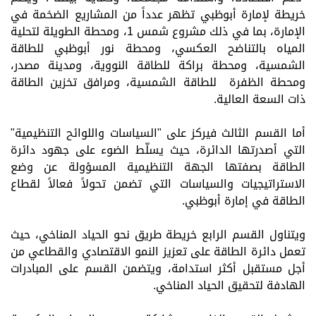
خريطة لإمارة أبوظبي تظهر عدداً من المشاريع الضخمة في
الإمارة، بما في ذلك مشروع شمس 1، ومحطة الطويلة لتحلية
المياه بالتناضح العكسي، ومحطة نور أبوظبي للطاقة
الشمسية، ومحطة براكة للطاقة النووية، ومدينة مصدر،
ومحطة الظفرة
للطاقة الشمسية
، ومرافق تخزين الطاقة
ذات السعة العالية.
أما القسم الثالث فيركز على "السياسات واللوائح التنظيمية"
التي أصدرتها الدائرة، حيث يسلّط الضوء على جهود دائرة
الطاقة بصفتها الجهة التنظيمية المسؤولة عن وضع
الاستراتيجيات والسياسات التي تضمن تحولاً فعالاً لقطاع
الطاقة في إمارة أبوظبي.
ويتناول القسم الرابع خريطة طريق نحو الحياد المناخي، حيث
تعمل دائرة الطاقة على تعزيز النمو الاقتصادي والقطاعي من
أجل مستقبل أكثر استدامة، ويتضمن القسم على المبادرات
الهادفة لتحقيق الحياد المناخي.