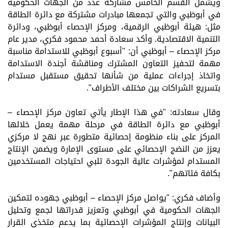
ويشمل القسم الخامس مشاركة عدد من الجهات الحكومية
في أبوظبي والتي تجمعها مبادرات مشتركة مع دائرة الطاقة
مثل: هيئة أبوظبي الرقمية، ومركز الإحصاء أبوظبي، ودائرة
التنمية الاقتصادية. وأكد سعادة أحمد محمود فكري، مدير عام
مركز الإحصاء – أبوظبي أن: "أسبوع أبوظبي للاستدامة مناسبة
مهمة لتحفيز التعاون المشترك ومناقشة أجندة الاستدامة
واتخاذ إجراءات عملية من شأنها تحقيق مستقبل مستدام
بتسريع الشراكات بين مختلف الأطراف
."
وقال سعادته: "في هذا الإطار يأتي تعاون مركز الإحصاء –
أبوظبي مع دائرة الطاقة في مرحلة مهمة يعمل خلالها
المركز على بناء منظومة إحصائية متطورة عبر نهج لا مركزي
يعزز من النضج الإحصائي على مستوى الإمارة ويضمن الإنتاج
المستدام لمؤشرات عالية الجودة تلبي احتياجات المستخدمين
بكافة فئاتهم
."
وأضاف فكري: "يواصل مركز الإحصاء – أبوظبي جهوده لتمكين
الجهات الحكومية في أبوظبي وتعزيز قدراتها لجمع وتحليل
البيانات وإنتاج المؤشرات الإحصائية بما يدعم متخذي القرار