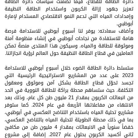
دائرة الطاقة للقطاع، فيما تضمن
ت
سياسات دائرة الطاقة
تعزيز جهود إزالة الكربون واستخدام الطاقة النظيفة
وإمدادات المياه التي تدعم النمو الاقتصادي المستدام لإمارة
أبوظبي.
وأضاف سعادته: يوفر لنا أسبوع أبوظبي للاستدامة فرصة
هامة للاستفادة من نجاحات أبوظبي في إنشاء منظومة آمنة
وموثوقة للطاقة والمياه. وسيكون هذا المنتدى منصةً تمكن
العاملين في قطاع الطاقة النظيفة حول العالم لرؤية انجازاتنا
.
ستسلط دائرة الطاقة الضوء خلال أسبوع أبوظبي للاستدامة
2023 على عدد من المشاريع الاستراتيجية الرئيسية التي
تجسد تحوّل قطاع الطاقة بشكل آمن وموثوق ومعقول
التكلفة. حيث ستساهم محطة براكة للطاقة النووية في الحد
من انبعاثات الكربون بمقدار 21 مليون طن كل عام، وذلك بعد
الانتهاء من مفاعلاتها الأربعة في عام 2024. كما ستوفر
مشاريع تحلية المياه باستخدام التناضح العكسي في أبوظبي،
بما في ذلك محطة الطويلة لتحلية المياه بالتناضح العكسي،
خفضاً سنوياً في الانبعاثات بمقدار 4 مليون طن من مكافئ
ثاني أكسيد الكربون بحلول عام 2027. إضافة إلى مشروع