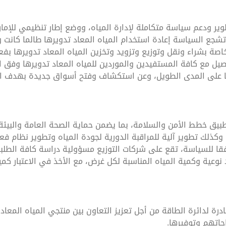
ير ودعم سياسة متكاملة لإدارة المياه، ووضع إطار تنظيمي للإما
تشجع السياسة إعادة استخدام المياه المعاد تدويرها طالما كانت و
خاصة بشراء ونقل وتوزيع وتزويد وتخزين المياه المعاد تدويرها بف
وصيل مع كافة المستفيدين والموردين للمياه المعاد تدويرها وفق ا
رها على المدى الطويل، وعن استكشاف وفتح أسواق جديدة بهدف است
يق خطط الأمن والسلامة، بما يضمن حماية الصحة العامة والبيئة و
وكذلك تطوير آلية للمراقبة الدورية لجودة المياه وتطوير نظام فعا
قا للسياسة، تقع على شركات التوزيع مسؤولية دراسة كافة الطلبات
نوعية وكمية المياه المناسبة لكل غرض، مع الأخذ في الاعتبار كميا
رة لدائرة الطاقة من أجل تعزيز التعاون بين منتجي المياه المعاد
اتهم وتوفيرها.