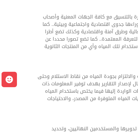
رة بالتنسيق مع كافة الجهات المعنية وأصحاب
راءها جدوى اقتصادية واجتماعية وبيئية.. كما
عالية وطرق آمنة واقتصادية وكذلك تضع أطرا
لتعرفة المعتمدة.. كما تضع تصورا محددا عن
خدام تلك المياه وأي من المنتجات الثانوية
الالتزام بجودة المياه من نقاط الاستلام وحتى
م
ل لإصدار التقارير بهدف توفير المعلومات ذات
 الواردة إليها فيما يختص باستخدام المياه
ت المياه المتوفرة من المصدر، والاحتياجات
 تدويرها والمستخدمين النهائيين، وتحديد