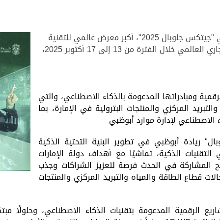
أعلنت دائرة الطاقة في أبوظبي عن مشاركتها في "جيتكس جلوبال 2025"، أكبر معرض عالمي للتقنية
والشركات الناشئة، والذي يُقام في مركز دبي التجاري العالمي خلال الفترة من 13 إلى 17 أكتوبر 2025،
مية ومبادراتها المدعومة بالذكاء الاصطناعي، والتي
التبريد المركزي
والمنتجات
البترولية في الإمارة، بما
ء الاصطناعي لإدارة موارد أبوظبي
" ريادة أبوظبي في تطوير البنية التحتية الذكية
لتقنيات الذكية، تماشيًا مع أهداف دولة الإمارات
اد المناخي بحلول عام 2050. وستتيح المشاركة في الحدث فرصة لتعزيز الشراكات وجذب
لات قطاع الطاقة والمياه والتبريد المركزي والمنتجات
يع الرقمية المدعومة بتقنيات الذكاء الاصطناعي، وحلولًا مب