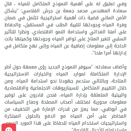
وفي تعليق له على أهمية
ال
نموذج المتكامل للمياه ، قال
سعادة المهندس محمد جمعة بن جرش الفلاسي: "يشكل
الأمن المائي قضية ذات أهمية استراتيجية تتثمل في ضمان
وفرة المياه وجودتها لتلبية الطلب في المستقبل، والحفاظ
على أمننا الغذائي واستدامة النمو الاقتصادي. ونظرا للتأثير
السلبي لتغير المناخ على توافر المياه وجودتها وكميتها باتت
الحاجة إلى معلومات إضافية عن المياه وإلى نهج متكامل في
إدارتها أمرا ملحا".
وأضاف سعادته: "س
ي
وفر النموذج الجديد رؤى معمقة حول أطر
الإدارة المتكاملة لموارد المياه والخيارات الاستراتيجية
المتاحة، وبالتالي ستدعم جهودنا نحو استدامة المياه. ومن
خلال التقييم المتكامل للسيناريوهات الاجتماعية والاقتصادية
والبيئية المتعلقة بإدارة المياه، فنحن قادرون على توفير
معلومات محورية لمختلف أصحاب المصلحة وصناع السياسات
في أبوظبي، مما يعزز من قدرات الإمارة في التخفيف من
المخاطر على أمن المياه مع الدفع بالحلول المبتكرة
واستراتيجيات استخدام المياه للحفاظ على هذا المورد الحيوي
م
واستدامته للأجيال القادمة".