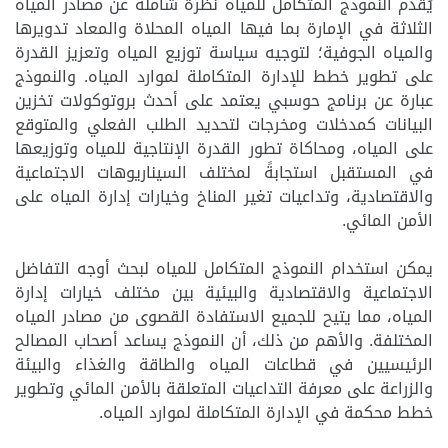
يُقدم النموذج المتكامل
للمياه
نظرة شاملة عن مصادر المياه
الثلاثة في الإمارة بما فيها المياه المحلاة والمعاد تدويرها
والمياه الجوفية؛ لتوجيه سياسة توزيع المياه وتعزيز القدرة
على تطوير خطط للإدارة المتكاملة لموارد المياه. والنموذج
عبارة عن برنامج حوسبي يعتمد على أحدث بروتوكولات تخزين
البيانات كمدخلات ومخرجات لتحديد الطلب الفعلي والمتوقع
على المياه، ومحاكاة تطور القدرة الإنتاجية للمياه وتوزيعها
في المستقبل استجابةً لمختلف السيناريوهات الاجتماعية
والاقتصادية، وتداعيات تغير المناخ وخيارات إدارة المياه على
الأمن المائي
.
يمكن استخدام ال
نموذج المتكامل
للمياه
لبحث أوجه التفاضل
الاجتماعية والاقتصادية والبيئية بين مختلف خيارات إدارة
المياه، مما يتيح للجميع الاستفادة القصوى من مصادر المياه
المختلفة. والأهم من ذلك، أن النموذج يساعد أصحاب المصالح
الرئيسيين في قطاعات المياه والطاقة والغذاء والبيئة
والزراعة على معرفة التداعيات المتعلقة بالأمن المائي وتطوير
خطط محكمة في الإدارة المتكاملة لموارد المياه.