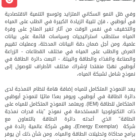
وفي ظل النمو السكاني المتزايد وتوسع التنمية الاقتصادية
في أبوظبي ، فإن تلبية الزيادة الكبيرة في الطلب على المياه
والتخفيف في نفس الوقت من آثار تغير المناخ على وفرة
المياه ستتطلب استراتيجيات وسياسات قائمة على بيانات
علمية. ومن أجل ضمان دقة البيانات المدخلة، وعمليات تقييم
العرض والطلب على المياه في مختلف القطاعات - الزراعة
والصناعة والغذاء والطاقة والبيئة. - اتبعت دائرة الطاقة في
أبوظبي نهجًا منفتحا لإشراك مختلف الأطراف للوصول إلى
نموذج شامل لشبكة المياه،
يعد ال
نموذج المتكامل للمياه إضافة هامة لنظام النمذجة لدى
دائرة الطاقة في أبوظبي، ويوفر بعدًا مائيًا
لنموذج أبوظبي
المتكامل للطاقة (
IEM
). ويعتمد ال
نموذج المتكامل للمياه على
ذات التكنولوجيا المستخدمة في نموذج "بناء قدرات نمذجة
الطاقة" الذي أعدته دائرة الطاقة بالتعاون مع
شركة
(
Energy Exemplar
)، وهي شركة عالمية رائدة في
برامج محاكاة وتحليلات الطاقة والمياه. ومن شأن ذلك أن يوفر