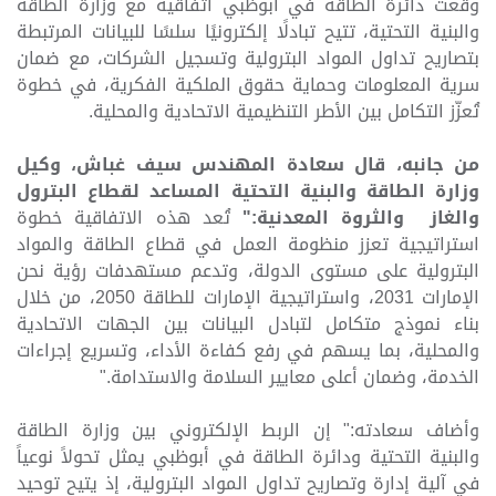
وقعت دائرة الطاقة في أبوظبي اتفاقية مع وزارة الطاقة
والبنية التحتية، تتيح تبادلًا إلكترونيًا سلسًا للبيانات المرتبطة
بتصاريح تداول المواد البترولية وتسجيل الشركات، مع ضمان
سرية المعلومات وحماية حقوق الملكية الفكرية، في خطوة
تُعزّز التكامل بين الأطر التنظيمية الاتحادية والمحلية.
من جانبه، قال سعادة المهندس سيف غباش، وكيل
وزارة الطاقة والبنية التحتية المساعد لقطاع البترول
والغاز والثروة المعدنية:"
تُعد هذه الاتفاقية خطوة
استراتيجية تعزز منظومة العمل في قطاع الطاقة والمواد
البترولية على مستوى الدولة، وتدعم مستهدفات رؤية نحن
الإمارات 2031، واستراتيجية الإمارات للطاقة 2050، من خلال
بناء نموذج متكامل لتبادل البيانات بين الجهات الاتحادية
والمحلية، بما يسهم في رفع كفاءة الأداء، وتسريع إجراءات
الخدمة، وضمان أعلى معايير السلامة والاستدامة
".
وأضاف سعادته:" إن الربط الإلكتروني بين وزارة الطاقة
والبنية التحتية ودائرة الطاقة في أبوظبي يمثل تحولاً نوعياً
في آلية إدارة وتصاريح تداول المواد البترولية، إذ يتيح توحيد