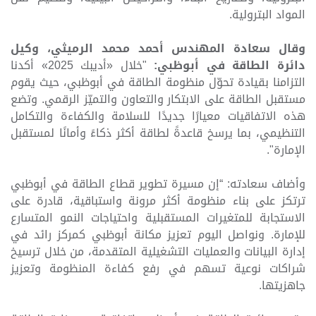
المواد البترولية
.
وقال سعادة المهندس أحمد محمد الرميثي، وكيل
دائرة الطاقة في أبوظبي:
"خلال «أديبك 2025» أكدنا
التزامنا بقيادة تحوّل منظومة الطاقة في أبوظبي، حيث يقوم
مستقبل الطاقة على الابتكار والتعاون والتميّز الرقمي. وتضع
هذه الاتفاقيات معيارًا جديدًا للسلامة والكفاءة والتكامل
التنظيمي، بما يرسخ قاعدةً لطاقة أكثر ذكاءً وأمانًا لمستقبل
الإمارة".
وأضاف سعادته: “إن مسيرة تطوير قطاع الطاقة في أبوظبي
ترتكز على بناء منظومة أكثر مرونة واستباقية، قادرة على
الاستجابة للمتغيرات المستقبلية واحتياجات النمو المتسارع
للإمارة. ونواصل اليوم تعزيز مكانة أبوظبي كمركز رائد في
إدارة البيانات والعمليات التشغيلية المتقدمة، من خلال ترسيخ
شراكات نوعية تسهم في رفع كفاءة المنظومة وتعزيز
جاهزيتها.