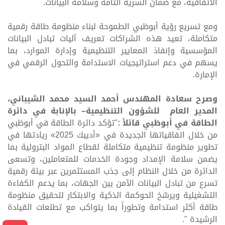
الاتفاقية، مع ضمان السرية التامة وسلامة البيانات
.
ومع تسريع رؤية أبوظبي الطموحة لبناء منظومة طاقة رقمية
متكاملة، تعيد هذه الشراكات تعريف آليات تبادل البيانات
المؤسسية وإنفاذ المعايير التنظيمية وإدارة الموارد، بما
يسهم في دعم استراتيجيات الاستدامة والتحول الرقمي في
الإمارة.
وصرح
سعادة المهندس أحمد السيد محمد الشيباني،
المدير العام للشؤون التنظيمية
– بالإنابة في
دائرة
الطاقة في أبوظبي قائلاً
:
"تؤكد دائرة الطاقة في أبوظبي
من خلال اتفاقياتها الجديدة في «أديبك 2025» ريادتها في
تطوير منظومة تنظيمية متكاملة لقطاع المواد البترولية
بما
يضمن سلامة الإمداد وجودة الخدمات للمتعاملين، وتسعى
الدائرة من خلال النظام إلى جذب المستثمرين عبر بيئة رقمية
تسرع من تبادل البيانات الآمن بين الجهات، بما يدعم الكفاءة
التشغيلية ويرسّخ الحوكمة الذكية والابتكار لتحقيق منظومة
طاقة أكثر استدامة وتطوراً بما يتواكب مع تطلعات القيادة
الرشيدة "
.