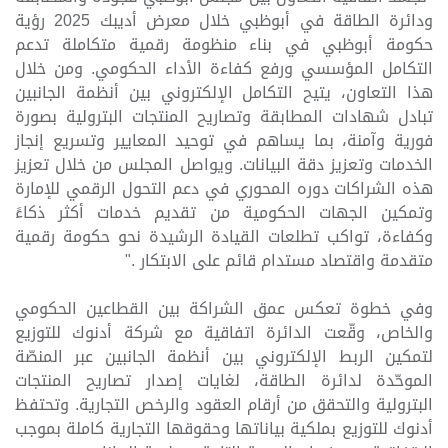
ودائرة الطاقة في أبوظبي خلال معرض أديبك 2025 رؤية
حكومة أبوظبي في بناء منظومة رقمية متكاملة تدعم
التكامل المؤسسي ورفع كفاءة الأداء الحكومي. ومن خلال
هذا التعاون، يتيح التكامل الإلكتروني بين أنظمة الجانبين
تبادل شهادات المطابقة وتصاريح المنتجات البترولية بصورة
فورية وآمنة، بما يساهم في توحيد المعايير وتسريع إنجاز
الخدمات وتعزيز دقة البيانات. ويواصل المجلس من خلال تعزيز
هذه الشراكات دوره المحوري في دعم التحول الرقمي للإمارة
وتمكين الجهات الحكومية من تقديم خدمات أكثر ذكاءً
وكفاءة، تواكب تطلعات القيادة الرشيدة نحو حكومة رقمية
متقدمة واقتصاد مستدام قائم على الابتكار
".
وفي خطوة تعكس عمق الشراكة بين القطاعين الحكومي
والخاص، وقّعت الدائرة اتفاقية مع شركة أدنوك للتوزيع
لتمكين الربط الإلكتروني بين أنظمة الجانبين عبر المنصّة
الموحّدة لدائرة الطاقة، لغايات إصدار تصاريح المنتجات
البترولية والتحقق من أرقام العقود والرخص التجارية. وتحتفظ
أدنوك للتوزيع بملكية بياناتها وحقوقها التجارية كاملة بموجب