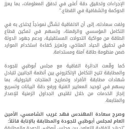
الإجراءات وتحقيق دقة أعلى في تدفق المعلومات، بما يعزز
الحوكمة والشفافية في القطاع
".
ولفت سعادته، إلى أن الاتفاقية تشكّل نموذجاً يُحتذى به في
التكامل المؤسسي والرقمنة، وتسهم في تمكين قطاع
الطاقة من مواكبة التحولات المستقبلية، ودعم جهود الدولة
في تحقيق الحياد المناخي، وتعزيز كفاءة استخدام الموارد
ضمن منظومة طاقة آمنة ومستدامة.
كما وقّعت الدائرة اتفاقية مع مجلس أبوظبي للجودة
والمطابقة تتيح التكامل الإلكتروني بين أنظمة الجانبين لتبادل
شهادات مطابقة الأفراد وتصاريح المنتجات البترولية، بما
يسهم في توحيد المعايير الفنية ورفع دقة البيانات وتسريع
إنجاز الخدمات من خلال تقليص الجداول الزمنية للإصدار
والمتابعة.
وصرح سعادة المهندس فهد غريب الشامسي، الأمين
العام لمجلس أبوظبي للجودة والمطابقة بالإنابة قائلاً
:
"
تجسّد اتفاقية التعاون بين مجلس أبوظبي للجودة والمطابقة